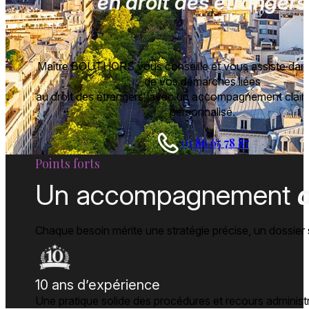
en droit des étrangers
Maître BOUTHORS vous conseille et vous assiste dans
de vos démarches liées
au droit des étrangers, avec un accompagnement clair, 
personnalisé.
01 86 65 78 87
Points forts
Un accompagnement
Chaque besoin mérite une stratégie précise, un dossier 
10 ans d’expérience
Une pratique solide des procédures et recours administr