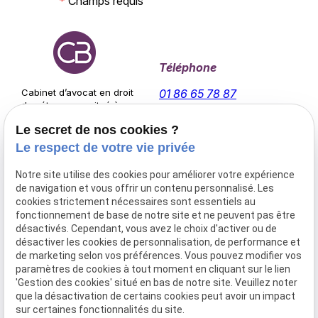
*
Champs requis
Téléphone
Cabinet d’avocat en droit
01 86 65 78 87
des étrangers, situé à
Paris 1er et intervenant en
Le secret de nos cookies ?
Île-de-France.
Adresse
Horaires
Le respect de votre vie privée
20 rue des
10:00 - 18:00
Notre site utilise des cookies pour améliorer votre expérience
Halles
de navigation et vous offrir un contenu personnalisé. Les
Lundi -
75001 Paris
cookies strictement nécessaires sont essentiels au
Vendredi
fonctionnement de base de notre site et ne peuvent pas être
désactivés. Cependant, vous avez le choix d'activer ou de
Accueil
désactiver les cookies de personnalisation, de performance et
Votre avocat
de marketing selon vos préférences. Vous pouvez modifier vos
paramètres de cookies à tout moment en cliquant sur le lien
Droit des étrangers
'Gestion des cookies' situé en bas de notre site. Veuillez noter
Actualités
que la désactivation de certains cookies peut avoir un impact
Contact
sur certaines fonctionnalités du site.