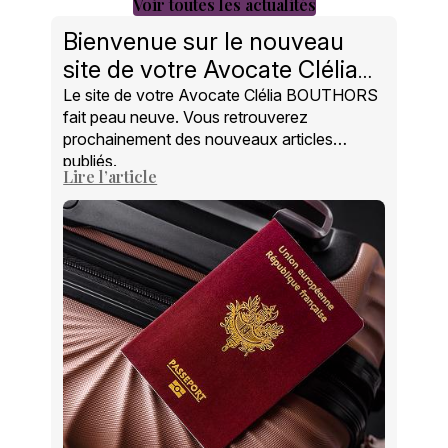
Voir toutes les actualités
Bienvenue sur le nouveau
site de votre Avocate Clélia
BOUTHORS à Paris 14
Le site de votre Avocate Clélia BOUTHORS
fait peau neuve. Vous retrouverez
prochainement des nouveaux articles
publiés.
Lire l’article