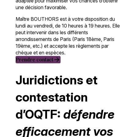
adaptée pour maximiser vos chances d’obtenir
une décision favorable.
Maître BOUTHORS est à votre disposition du
lundi au vendredi, de 10 heures à 19 heures. Elle
peut intervenir dans les différents
arrondissements de Paris (Paris 18ème, Paris
19ème, etc.) et accepte les règlements par
chèque et en espèces.
arrow_forward
Prendre contact
Juridictions et
contestation
d’OQTF:
défendre
efficacement vos