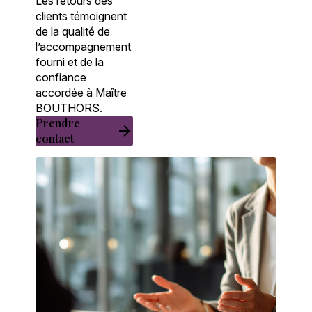
Les retours des
clients témoignent
de la qualité de
l’accompagnement
fourni et de la
confiance
accordée à Maître
BOUTHORS.
Prendre
arrow_forward
contact